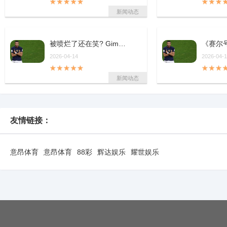
新闻动态
被喷烂了还在笑? GimGoon爆S9的
2026-04-14
2026-04-
新闻动态
友情链接：
意昂体育
意昂体育
88彩
辉达娱乐
耀世娱乐